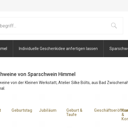
mmel
Individuelle Geschenkidee anfertigen lassen
Sparschwei
hweine von Sparschwein Himmel
eine von der Kleinen Werkstatt, Atelier Silke Bölts, aus Bad Zwischena
al.
t
Geburtstag
Jubiläum
Geburt &
Geschäftseröffnu
Ko
Taufe
&
Kon