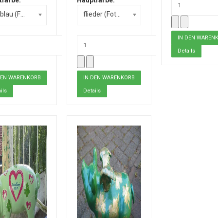
hellblau (Foto) +0,00 €
flieder (Foto) +0,00 €
Details
ils
Details