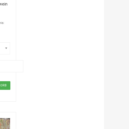
wein
is: