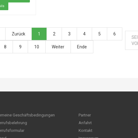
ils
Zurück
1
2
3
4
5
6
SEI
VO
8
9
10
Weiter
Ende
emeine Geschäftsbedingungen
Partner
rrufsbelehrung
Anfahrt
rrufsformular
Kontakt