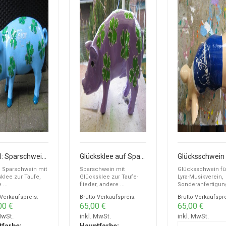
Ferkel: Sparschwein mit Glücksklee zur Taufe
Glücksklee auf Sparschwein zur Taufe
: Sparschwein mit
Sparschwein mit
Glücksschwein fü
klee zur Taufe,
Glücksklee zur Taufe-
Lyra-Musikverein,
...
flieder, andere ...
Sonderanfertigun
-Verkaufspreis:
Brutto-Verkaufspreis:
Brutto-Verkaufspre
00 €
65,00 €
65,00 €
MwSt.
inkl. MwSt.
inkl. MwSt.
tfarbe:
Hauptfarbe: