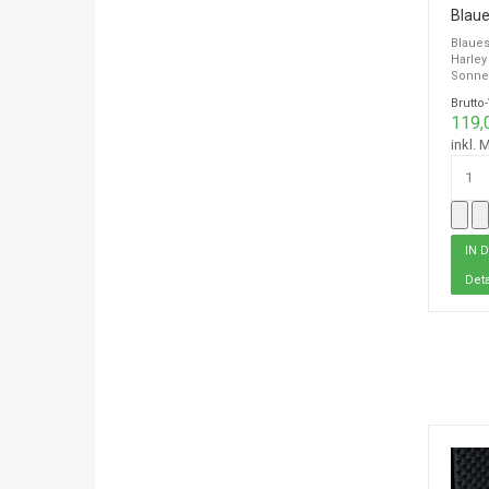
Blaues
Harley
Sonnen
Brutto
119,
inkl. 
Deta