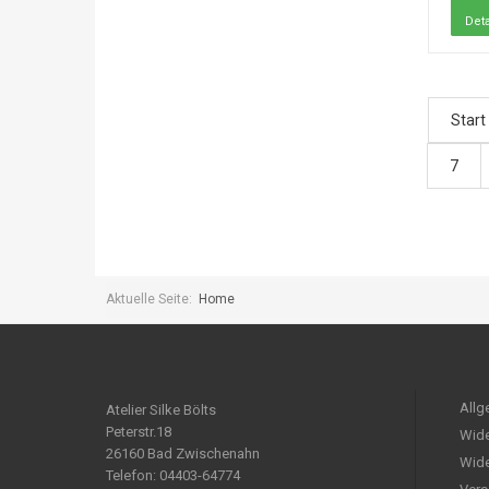
Deta
Start
7
Aktuelle Seite:
Home
Allg
Atelier Silke Bölts
Peterstr.18
Wide
26160 Bad Zwischenahn
Wide
Telefon: 04403-64774