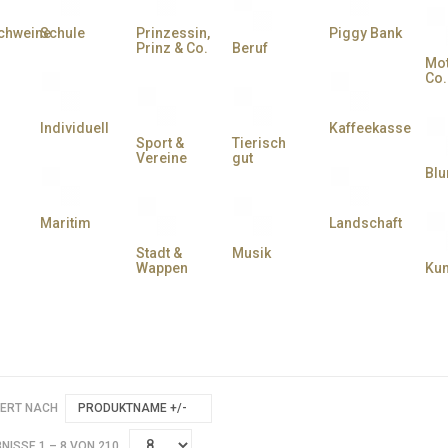
chweine
Schule
Prinzessin,
Piggy Bank
Prinz & Co.
Beruf
Mot
Co.
Individuell
Kaffeekasse
Sport &
Tierisch
Vereine
gut
Bl
Maritim
Landschaft
Stadt &
Musik
Wappen
Kun
IERT NACH
PRODUKTNAME +/-
NISSE 1 – 8 VON 210