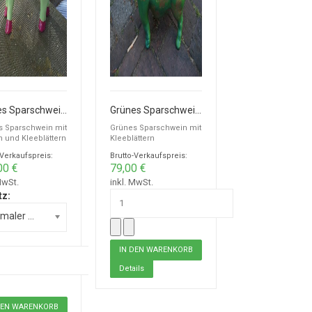
Grünes Sparschwein mit Herzen und Kleeblättern zur Hochzeit
Grünes Sparschwein mit Kleeblättern
s Sparschwein mit
Grünes Sparschwein mit
 und Kleeblättern
Kleeblättern
-Verkaufspreis:
Brutto-Verkaufspreis:
00 €
79,00 €
MwSt.
inkl. MwSt.
tz:
Normaler Schlitz
Details