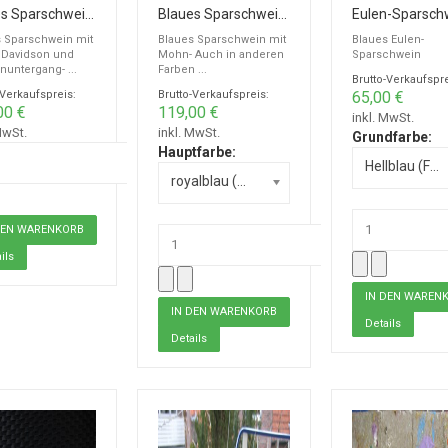
Blaues Sparschwein mit Harley Davidson
Blaues Sparschwein mit Mohn
Eulen-Sparsch
 Sparschwein mit
Blaues Sparschwein mit
Blaues Eulen-
 Davidson und
Mohn- Auch in anderen
Sparschwein
untergang- ...
Farben ...
Brutto-Verkaufspre
-Verkaufspreis:
Brutto-Verkaufspreis:
65,00 €
00 €
119,00 €
inkl. MwSt.
MwSt.
inkl. MwSt.
Grundfarbe:
Hauptfarbe:
Hellblau (Foto) +0,00 €
royalblau (Foto) +0,00 €
ils
Details
Details