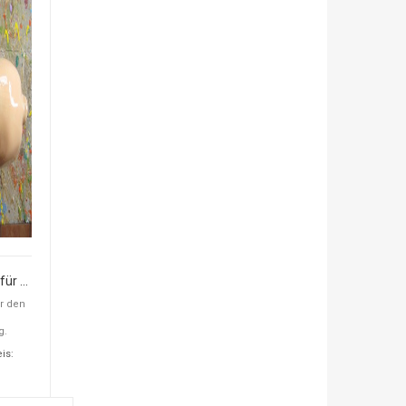
Glücksschwein für den Lyra-Musikverein, Sonderanfertigung
r den
g.
is: