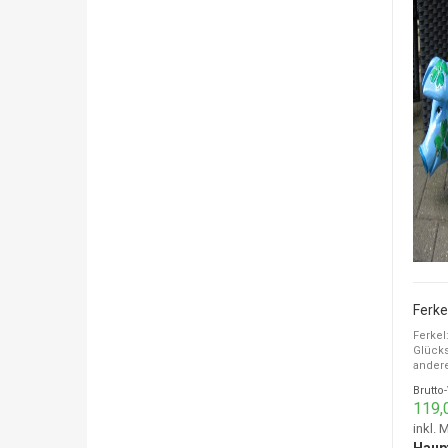
Ferkel
Glücks
andere 
Brutto
119,
inkl. 
Haup