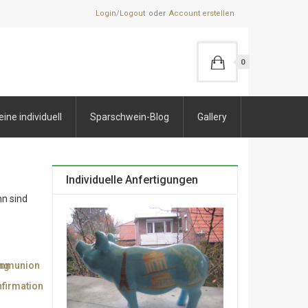
Login/Logout
Account erstellen
0
ne individuell
Sparschwein-Blog
Gallery
Individuelle Anfertigungen
hn sind
ng
mmunion
firmation