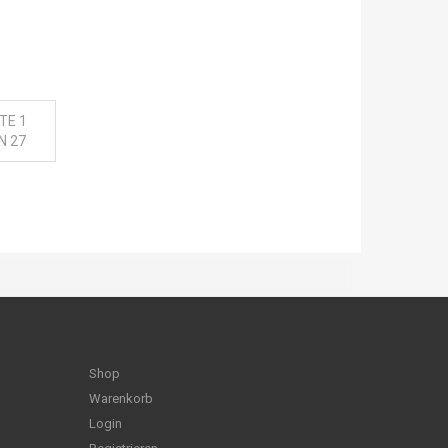
TE 1
N 27
Shop
Warenkorb
Login