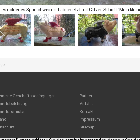
ses goldenes Sparschwein, rot abgesetzt mit Glitzer-Schrift "Mein klei
ügeln
emeine Geschäftsbedingungen
Partner
rrufsbelehrung
Anfahrt
rrufsformular
Kontakt
and
Impressum
nschutz
Sitemap