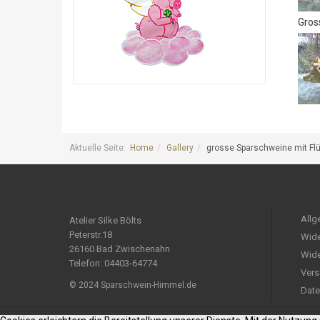
Gros
Aktuelle Seite:
Home
Gallery
grosse Sparschweine mit Fl
Allg
Atelier Silke Bölts
Peterstr.18
Wide
26160 Bad Zwischenahn
Wide
Telefon: 04403-64774
Vers
© 2024 Sparschwein-Himmel.de
Date