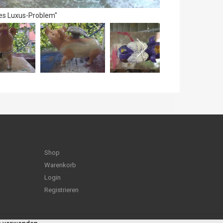
nes Luxus-Problem"
Shop
Warenkorb
Login
Registrieren