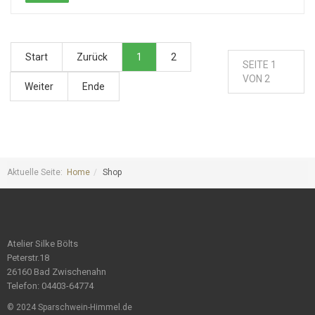
Start
Zurück
1
2
SEITE 1
VON 2
Weiter
Ende
Aktuelle Seite:
Home
Shop
Atelier Silke Bölts
Peterstr.18
26160 Bad Zwischenahn
Telefon: 04403-64774
© 2024 Sparschwein-Himmel.de