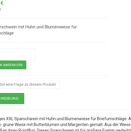
 €
t.
rschwein mit Huhn und Blumenwiese für
schläge
 Sie eine Frage zu diesem Produkt
XXL Sparschwein mit Huhn für Briefumschläge
HREIBUNG
ges XXL Sparschwein mit Huhn und Blumenwiese für Briefumschläge. A
g- grüne Wiese mit Butterblumen und Margeriten gemalt. Aus der Wiese
ßen ihren Rundflug. Dieses Sparschwein ist für größere Events gedacht,