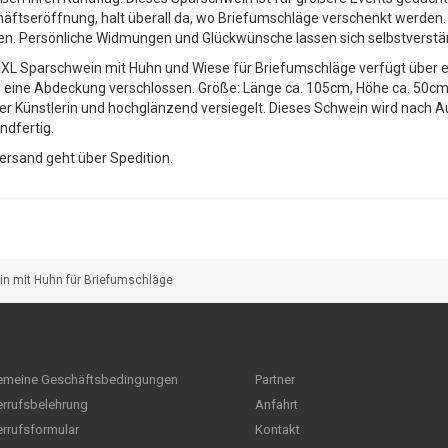
äftseröffnung, halt überall da, wo Briefumschläge verschenkt werden. 
n. Persönliche Widmungen und Glückwünsche lassen sich selbstverständ
XL Sparschwein mit Huhn und Wiese für Briefumschläge verfügt über e
 eine Abdeckung verschlossen. Größe: Länge ca. 105cm, Höhe ca. 50cm E
er Künstlerin und hochglänzend versiegelt. Dieses Schwein wird nach 
ndfertig.
ersand geht über Spedition.
n mit Huhn für Briefumschläge
emeine Geschäftsbedingungen
Partner
rrufsbelehrung
Anfahrt
rrufsformular
Kontakt