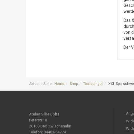
Gesch
werde
Das X
durch
von d
versa
Der V
Aktuelle Seite:
Home
Shop
Tierisch gut
XXL Sparschwei
Allg
Atelier Silke Bölts
Peterstr.18
Wide
26160 Bad Zwischenahn
Wide
Telefon: 04403-64774