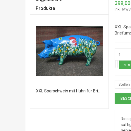
399,00
Produkte
inkl. MwS
XXL Spa
Briefum
Stellen
XXL Sparschwein mit Huhn für Briefumschläge
XXL Sparschwein mit Huhn für Briefumschläge
BESC
Riesi
safti
genie