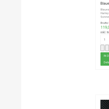
Blaues
Harley
Sonnen
Brutto
119,
inkl. 
Deta