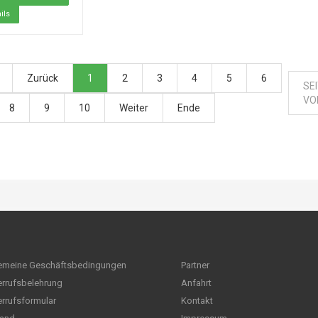
ils
Zurück
1
2
3
4
5
6
SEI
VO
8
9
10
Weiter
Ende
emeine Geschäftsbedingungen
Partner
rrufsbelehrung
Anfahrt
rrufsformular
Kontakt