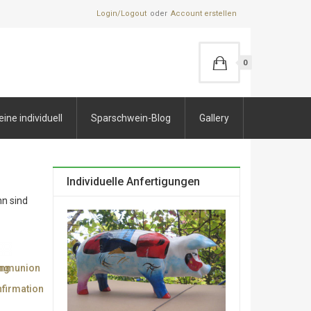
Login/Logout
Account erstellen
0
ne individuell
Sparschwein-Blog
Gallery
Individuelle Anfertigungen
hn sind
ng
mmunion
firmation