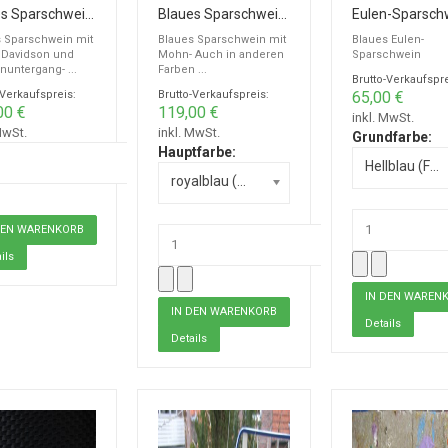
Blaues Sparschwein mit Harley Davidson
Blaues Sparschwein mit Mohn
Eulen-Sparsch
 Sparschwein mit
Blaues Sparschwein mit
Blaues Eulen-
 Davidson und
Mohn- Auch in anderen
Sparschwein
untergang- ...
Farben ...
Brutto-Verkaufspre
-Verkaufspreis:
Brutto-Verkaufspreis:
65,00 €
00 €
119,00 €
inkl. MwSt.
MwSt.
inkl. MwSt.
Grundfarbe:
Hauptfarbe:
Hellblau (Foto) +0,00 €
royalblau (Foto) +0,00 €
ils
Details
Details