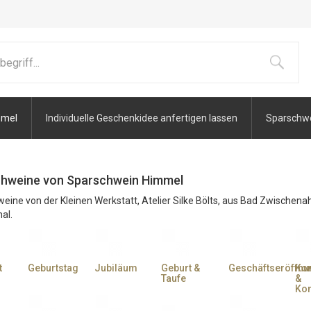
mmel
Individuelle Geschenkidee anfertigen lassen
Sparschwei
hweine von Sparschwein Himmel
eine von der Kleinen Werkstatt, Atelier Silke Bölts, aus Bad Zwischena
al.
t
Geburtstag
Jubiläum
Geburt &
Geschäftseröffnu
Ko
Taufe
&
Kon