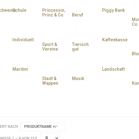
chweine
Schule
Prinzessin,
Piggy Bank
Prinz & Co.
Beruf
Mot
Co.
Individuell
Kaffeekasse
Sport &
Tierisch
Vereine
gut
Bl
Maritim
Landschaft
Stadt &
Musik
Wappen
Kun
Sparschwein im Sch
IERT NACH
PRODUKTNAME +/-
NISSE 1 – 8 VON 210