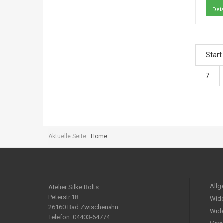
Deta
Start
7
Aktuelle Seite:
Home
Allg
Atelier Silke Bölts
Peterstr.18
Wide
26160 Bad Zwischenahn
Wide
Telefon: 04403-64774