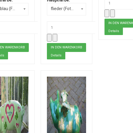
hellblau (Foto) +0,00 €
flieder (Foto) +0,00 €
Details
ils
Details