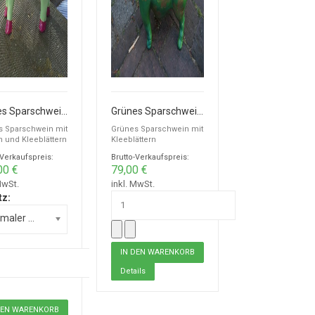
Grünes Sparschwein mit Herzen und Kleeblättern zur Hochzeit
Grünes Sparschwein mit Kleeblättern
s Sparschwein mit
Grünes Sparschwein mit
 und Kleeblättern
Kleeblättern
-Verkaufspreis:
Brutto-Verkaufspreis:
00 €
79,00 €
MwSt.
inkl. MwSt.
tz:
Normaler Schlitz
Details