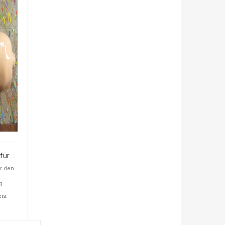
Glücksschwein für den Lyra-Musikverein, Sonderanfertigung
r den
g.
is: