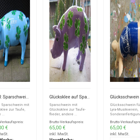
Ferkel: Sparschwein mit Glücksklee zur Taufe
Glücksklee auf Sparschwein zur Taufe
: Sparschwein mit
Sparschwein mit
Glücksschwein fü
klee zur Taufe,
Glücksklee zur Taufe-
Lyra-Musikverein,
...
flieder, andere ...
Sonderanfertigun
-Verkaufspreis:
Brutto-Verkaufspreis:
Brutto-Verkaufspre
00 €
65,00 €
65,00 €
MwSt.
inkl. MwSt.
inkl. MwSt.
tfarbe:
Hauptfarbe: