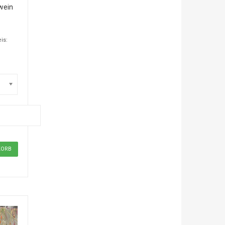
wein
is: