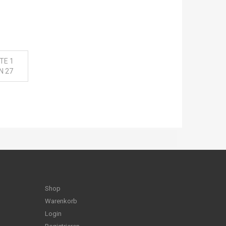
TE 1
N 27
Shop
Warenkorb
Login