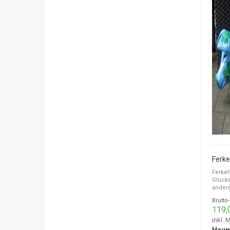
Ferkel
Glücks
andere 
Brutto
119,
inkl. 
Haup