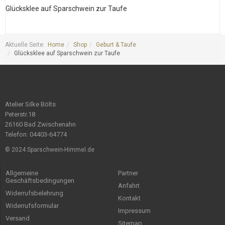
Glücksklee auf Sparschwein zur Taufe
G
Aktuelle Seite:
Home
Shop
Geburt & Taufe
Glücksklee auf Sparschwein zur Taufe
Atelier Silke Bölts
Peterstr.18
26160 Bad Zwischenahn
Telefon: 04403-64774
© 2024 Sparschwein-Himmel.de
Allgemeine
Partner
Geschäftsbedingungen
Anfahrt
Widerrufsbelehrung
Kontakt
Widerrufsformular
Impressum
Versand
Sitemap