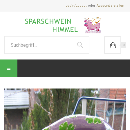
Login/Logout
Account erstellen
0