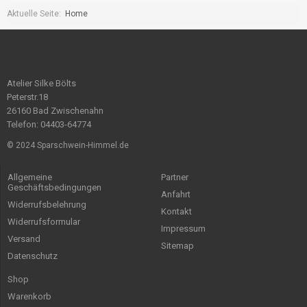
Aktuelle Seite:
Home
Atelier Silke Bölts
Peterstr.18
26160 Bad Zwischenahn
Telefon: 04403-64774
© 2024 Sparschwein-Himmel.de
Allgemeine
Partner
Geschäftsbedingungen
Anfahrt
Widerrufsbelehrung
Kontakt
Widerrufsformular
Impressum
Versand
Sitemap
Datenschutz
Shop
Warenkorb