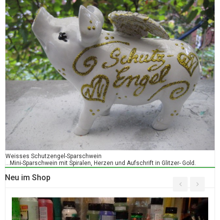
Weisses Schutzengel-Sparschwein
...Mini-
Sparschwein
mit Spiralen, Herzen und Aufschrift in Glitzer- Gold.
Neu im Shop