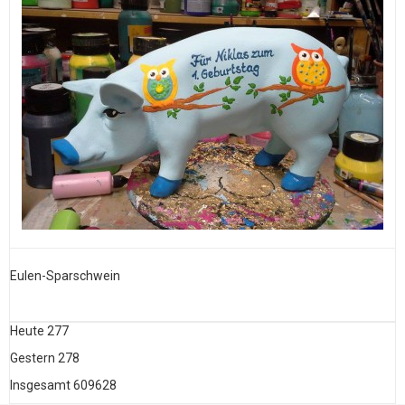
Eulen-Sparschwein
G
Heute
277
Gestern
278
Insgesamt
609628