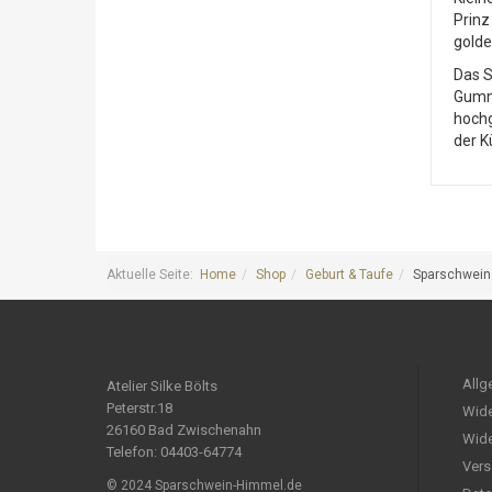
Prinz
golde
Das S
Gummi
hochg
der K
Aktuelle Seite:
Home
Shop
Geburt & Taufe
Sparschwein "
Allg
Atelier Silke Bölts
Peterstr.18
Wide
26160 Bad Zwischenahn
Wide
Telefon: 04403-64774
Vers
© 2024 Sparschwein-Himmel.de