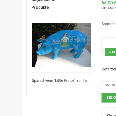
65,00 
Produkte
inkl. MwS
Sparschw
Sparschwein "Little Prince" zur Taufe
Sparschwein "Little Prince" zur Taufe
Stellen
BESC
Klein