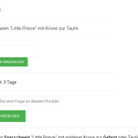
€
t.
ein "Little Prince" mit Krone zur Taufe
3 Tage
Sparschwein "Little Prince" zur Taufe
 Sie eine Frage zu diesem Produkt
HREIBUNG
es
Sparschwein
"Little Prince" mit goldener Krone zur
Geburt
oder Taufe