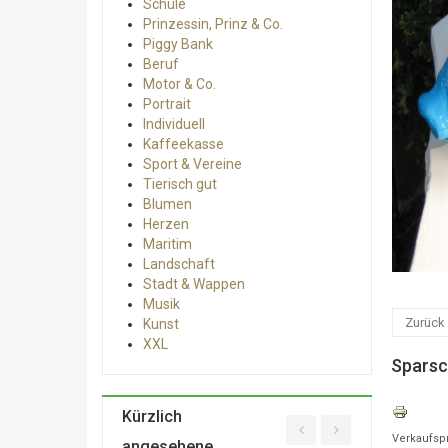
Schule
Prinzessin, Prinz & Co.
Piggy Bank
Beruf
Motor & Co.
Portrait
Individuell
Kaffeekasse
Sport & Vereine
Tierisch gut
Blumen
Herzen
Maritim
Landschaft
Stadt & Wappen
Musik
Zurück 
Kunst
XXL
Sparsch
Kürzlich
Verkaufsp
angesehene