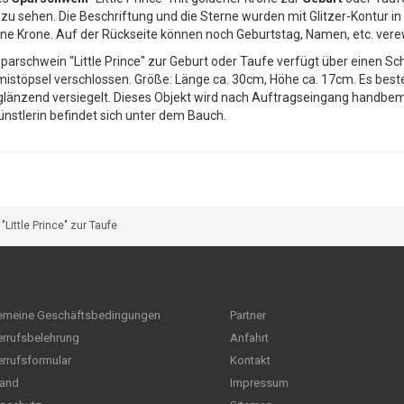
 zu sehen. Die Beschriftung und die Sterne wurden mit Glitzer-Kontur i
ne Krone. Auf der Rückseite können noch Geburtstag, Namen, etc. vere
parschwein "Little Prince" zur Geburt oder Taufe verfügt über einen S
stöpsel verschlossen. Größe: Länge ca. 30cm, Höhe ca. 17cm. Es beste
länzend versiegelt. Dieses Objekt wird nach Auftragseingang handbemal
ünstlerin befindet sich unter dem Bauch.
Little Prince" zur Taufe
emeine Geschäftsbedingungen
Partner
rrufsbelehrung
Anfahrt
rrufsformular
Kontakt
and
Impressum