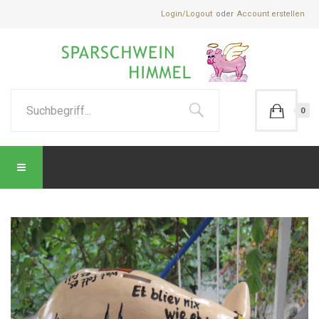
Login/Logout
Account erstellen
0