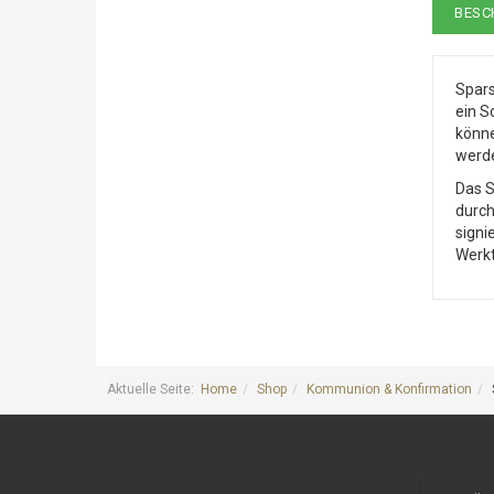
BESC
Spars
ein S
könne
werd
Das S
durch
signi
Werkt
Aktuelle Seite:
Home
Shop
Kommunion & Konfirmation