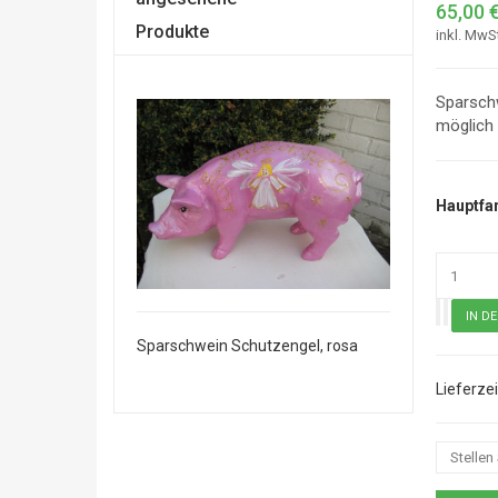
65,00 
Produkte
inkl. MwS
Sparschw
möglich
Hauptfa
utzengel, rosa
Sparschwein Schutzengel, rosa
Sparschwein Sc
Stellen