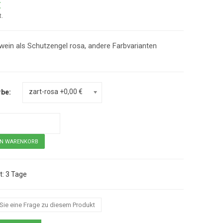
€
t.
ein als Schutzengel rosa, andere Farbvarianten
zart-rosa +0,00 €
rbe:
hutzengel, rosa
3 Tage
 Sie eine Frage zu diesem Produkt