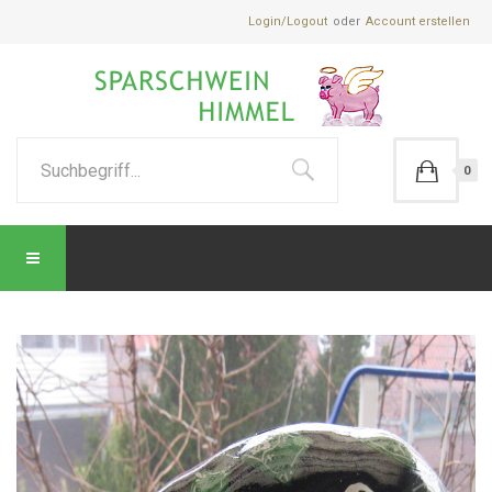
Login/Logout
Account erstellen
0