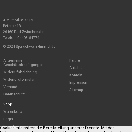
Atelier Silke Bölts
Peterstr.18
26160 Bad Zwischenahn
Telefon: 04403-64774
© 2024 Sparschwein-Himmel.de
Allgemeine
Partner
Geschäftsbedingungen
Anfahrt
Widerrufsbelehrung
Kontakt
Widerrufsformular
Impressum
Versand
Sitemap
Datenschutz
Shop
Warenkorb
Login
Registrieren
Cookies erleichtern die Bereitstellung unserer Dienste. Mit der