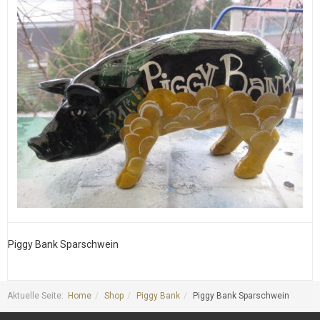
Piggy Bank Sparschwein
P
Aktuelle Seite:
Home
Shop
Piggy Bank
Piggy Bank Sparschwein