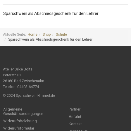
Sparschwein als Abschiedsgeschenk für den Lehrer
S
Aktuelle Seite:
Home
Shop
Schule
Sparschwein als Abschiedsgeschenk für den Lehrer
Atelier Silke Bölts
Peterstr.18
26160 Bad Zwischenahn
Telefon: 04403-64774
© 2024 Sparschwein-Himmel.de
Allgemeine
Partner
Geschäftsbedingungen
Anfahrt
Widerrufsbelehrung
Kontakt
Widerrufsformular