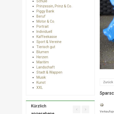
Schule
Prinzessin, Prinz & Co.
Piggy Bank
Beruf
Motor & Co.
Portrait
Individuell
Kaffeekasse
Sport & Vereine
Tierisch gut
Blumen
Herzen
Maritim
Landschaft
Stadt & Wappen
Musik
Zurück 
Kunst
XXL
Sparsc
Kürzlich
Verkaufsp
angesehene