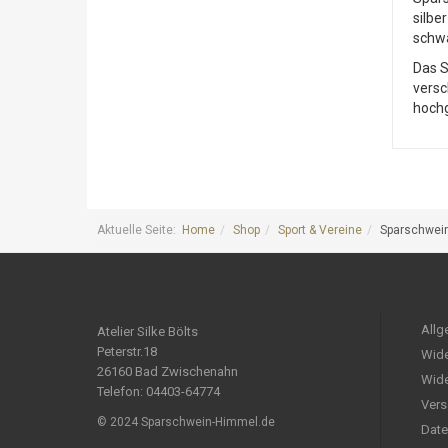
silbe
schwa
Das S
versc
hochg
Aktuelle Seite:
Home
Shop
Sport & Vereine
Sparschwein
Allg
Atelier Silke Bölts
Peterstr.18
Wide
26160 Bad Zwischenahn
Wide
Telefon: 04403-64774
Vers
© 2024 Sparschwein-Himmel.de
Date