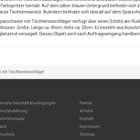
r Farbspritzer bemalt. Auf dem silber-blauen Untergrund befinden sich z
rze Tischtennisnetz. Auerdem befinden sich überall auf dem Sparschw
parschwein mit Tischtennisschläger verfügt über einen Schlitz am Rü
hlossen. Größe: Länge ca. 40cm, Höhe ca. 20cm. Es besteht aus Kunststof
länzend versiegelt. Dieses Objekt wird nach Auftragseingang handbemal
 mit Tischtennisschläger
emeine Geschäftsbedingungen
Partner
rrufsbelehrung
Anfahrt
rrufsformular
Kontakt
and
Impressum
nschutz
Sitemap