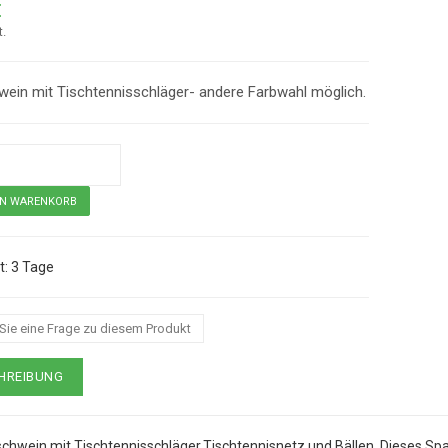
€
t.
ein mit Tischtennisschläger- andere Farbwahl möglich.
3 Tage
Sparschwein mit Tischtennisschläger
 Sie eine Frage zu diesem Produkt
HREIBUNG
chwein mit Tischtennisschläger,Tischtennisnetz und Bällen. Dieses Sp