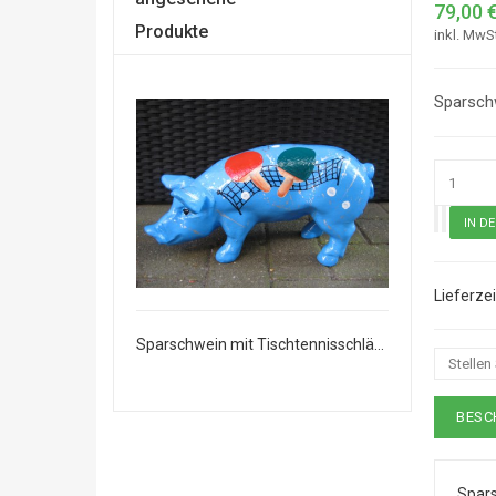
79,00 
Produkte
inkl. MwS
Sparschw
Sparschwein mit Tischtennisschläger
Sparschwein mit Tischtennisschläger
Stellen
BESC
Spars