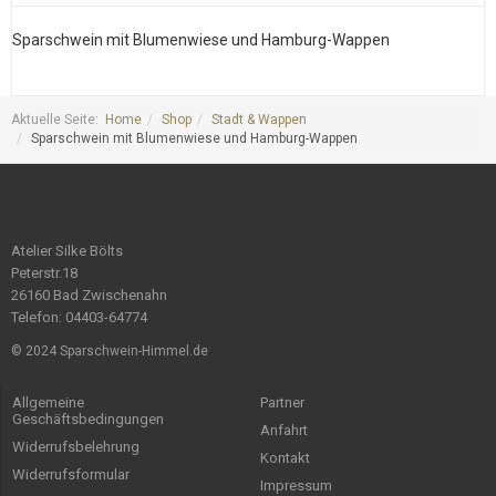
Sparschwein mit Blumenwiese und Hamburg-Wappen
S
Aktuelle Seite:
Home
Shop
Stadt & Wappen
Sparschwein mit Blumenwiese und Hamburg-Wappen
Atelier Silke Bölts
Peterstr.18
26160 Bad Zwischenahn
Telefon: 04403-64774
© 2024 Sparschwein-Himmel.de
Allgemeine
Partner
Geschäftsbedingungen
Anfahrt
Widerrufsbelehrung
Kontakt
Widerrufsformular
Impressum