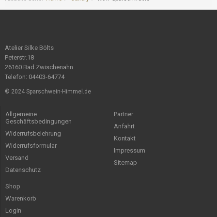
Atelier Silke Bölts
Peterstr.18
26160 Bad Zwischenahn
Telefon: 04403-64774
© 2024 Sparschwein-Himmel.de
Allgemeine
Partner
Geschäftsbedingungen
Anfahrt
Widerrufsbelehrung
Kontakt
Widerrufsformular
Impressum
Versand
Sitemap
Datenschutz
Shop
Warenkorb
Login