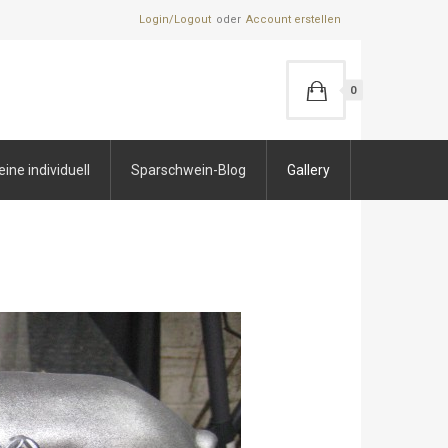
Login/Logout
Account erstellen
0
ne individuell
Sparschwein-Blog
Gallery