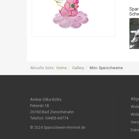
Spar
Schw
Aktuelle Seite:
Home
Gallery
Mini- Sparschweine
Allg
Atelier Silke Bölts
Peterstr.18
Wide
26160 Bad Zwischenahn
Wide
Telefon: 04403-64774
Vers
© 2024 Sparschwein-Himmel.de
Date