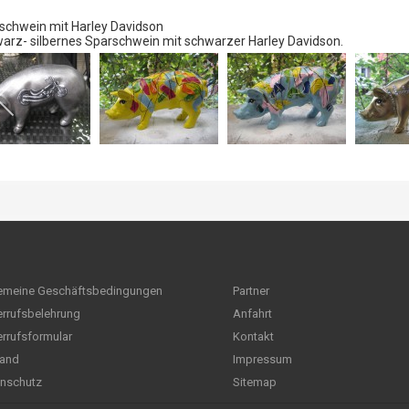
schwein mit Harley Davidson
arz- silbernes
Sparschwein
mit schwarzer Harley Davidson.
emeine Geschäftsbedingungen
Partner
rrufsbelehrung
Anfahrt
rrufsformular
Kontakt
and
Impressum
nschutz
Sitemap