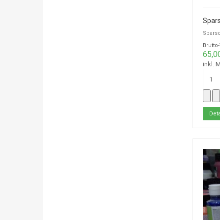
Spars
Sparsc
Brutto
65,0
inkl. 
Deta