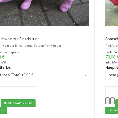
chwein zur Einschulung
Sparsc
hwein zur Einschulung- Farben frei wählbar
Pinkfarb
-Verkaufspreis:
Brutto-Ve
0 €
79,00 
MwSt.
inkl. Mw
tfarbe:
Hauptf
t-rosa (Foto) +0,00 €
rosa 
ils
Detail