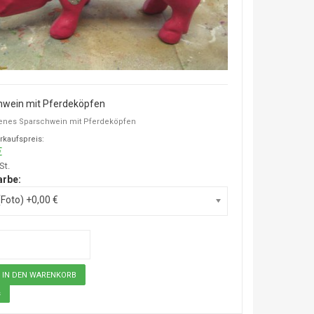
hwein mit Pferdeköpfen
enes Sparschwein mit Pferdeköpfen
rkaufspreis:
€
St.
arbe:
(Foto) +0,00 €
s