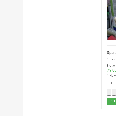
Spars
Sparsc
Brutto
79,0
inkl. 
Deta