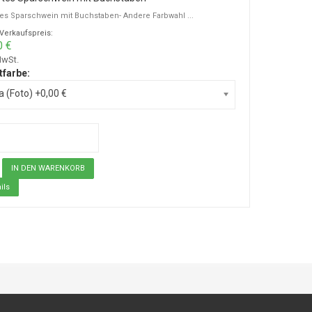
tes Sparschwein mit Buchstaben- Andere Farbwahl ...
-Verkaufspreis:
0 €
MwSt.
tfarbe:
a (Foto) +0,00 €
ils