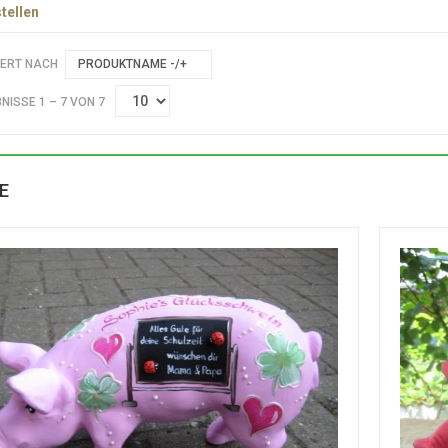
tellen
IERT NACH
PRODUKTNAME -/+
NISSE 1 – 7 VON 7
E