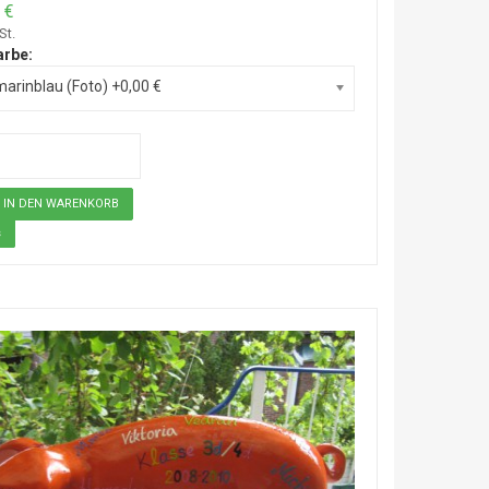
 €
St.
arbe:
marinblau (Foto) +0,00 €
s