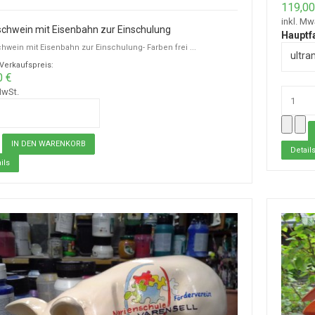
119,00
inkl. Mw
chwein mit Eisenbahn zur Einschulung
Hauptf
hwein mit Eisenbahn zur Einschulung- Farben frei ...
ultra
-Verkaufspreis:
0 €
MwSt.
Detail
ils