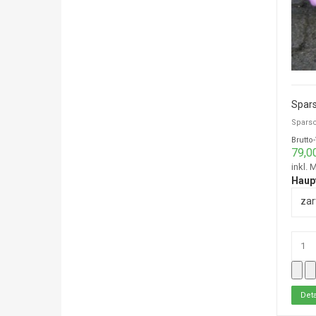
Spars
Sparsc
Brutto
79,0
inkl. 
Haup
zar
Deta