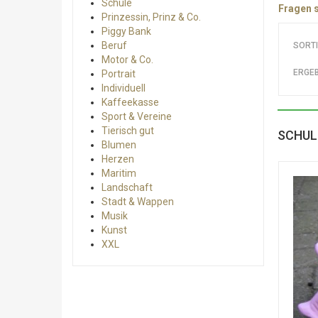
Schule
Fragen s
Prinzessin, Prinz & Co.
Piggy Bank
Beruf
SORT
Motor & Co.
ERGEB
Portrait
Individuell
Kaffeekasse
Sport & Vereine
Tierisch gut
SCHUL
Blumen
Herzen
Maritim
Landschaft
Stadt & Wappen
Musik
Kunst
XXL