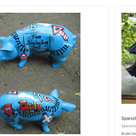
Sparsc
Sparschw
Brutto-Ve