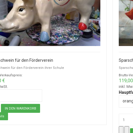
chwein für den Förderverein
Sparsch
hwein für den Förderverein ihrer Schule
Sparschw
-Verkaufspreis:
Brutto-Ve
0 €
119,00
MwSt.
inkl. Mw
Hauptf
orang
ils