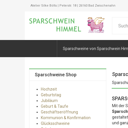
Atelier Silke Bölts | Peterstr. 18 | 26160 Bad Zwischenahn
Sparschweine von Sparschwein Hi
Sparsc
Sparschweine Shop
Sparschw
Hochzeit
Geburtstag
SPARS
Jubiläum
Mit der 
Geburt & Taufe
Sparsch
Geschäftseröffnung
gestalte
Kommunion & Konfirmation
und ganz
Glücksschweine